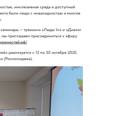
ностью
,
инклюзивная среда и доступный
екта были люди с инвалидностью и многие
.
я семинары — тренинги
«
Люди In» и «Диалог
,
мы приглашаем присоединиться к эфиру
зможностей.рф/
й» реализуется с 12 по 30 октября 2020
,
жи
(
Росмолодежь).